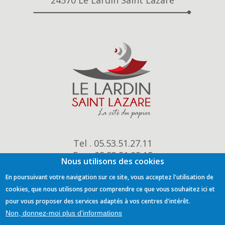
24570 Le Lardin Saint Lazare
Tel . 05.53.51.27.11
Fax . 05.53.51.05.15
Nous utilisons des cookies
mairie@le-lardin.fr
En poursuivant votre navigation sur ce site, vous acceptez l'utilisation de
cookies, que nous utilisons pour comprendre ce que vous souhaitez ici et
pour vous proposer des services adaptés à vos centres d'intérêt.
Non, donnez-moi plus d'informations
Mentions légales