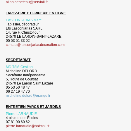
allan.beneteau@serviall.fr
TAPISSERIE ET FRIPERIE EN LIGNE
LASCONJARIAS Marc
Tapissier, décorateur
Ets Lasconjarias SARL
14, rue F. Christoflour
24570 LE LARDIN-SAINT-LAZARE
05 53 51 33 02
contact@lasconjariasdecoration.com
SECRETARIAT
MD Télé-Gestion
Micheline DELORD
Secrétaire Indépendante
5, Route de Goursat
24570 Le Lardin Saint Lazare
05 53 50 48 47
06 27 19 47 70
micheline.delord@orange.fr
ENTRETIEN PARCS ET JARDINS
Pierre LARNAUDIE
4 bis rue des Écoles
07 81 90 60 62
pierre.larnaudie@hotmail.fr