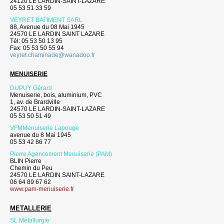
24120 LE LARDIN-SAINT-LAZARE
05 53 51 33 59
VEYRET BATIMENT SARL
88, Avenue du 08 Mai 1945
24570 LE LARDIN SAINT LAZARE
Tél: 05 53 50 13 95
Fax: 05 53 50 55 94
veyret.chaminade@wanadoo.fr
MENUISERIE
DUPUY Gérard
Menuiserie, bois, aluminium, PVC
1, av. de Brardville
24570 LE LARDIN-SAINT-LAZARE
05 53 50 51 49
VFMMenuiserie Lapouge
avenue du 8 Mai 1945
05 53 42 86 77
Pierre Agencement Menuiserie (PAM)
BLIN Pierre
Chemin du Peu
24570 LE LARDIN SAINT-LAZARE
06 64 89 67 62
www.pam-menuiserie.fr
METALLERIE
SL Métallurgie