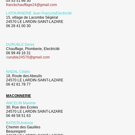
05 53 51 66 30
franckchauffage24@gmail.com
LATOURNERIE Jean FrançoisElectricité
15, village de Lacombe Ségéral
24570 LE LARDIN-SAINT-LAZARE
06 28 41 00 30
DURUBLE Denis
Chauffage, Plomberie, Electricité
06 99 49 16 31
d
uruble24570@gmail.com
NADAL Cédric
18, Route des Abeuils
24570 LE LARDIN-SAINT-LAZARE
06 42 81 78 77
MACONNERIE
ANCELIN Maxime
30, Rue des Ecoles
24570 LE LARDIN SAINT-LAZARE
06 48 58 51 63
BATISTA Antonio
Chemin des Gauilles
Beauregard