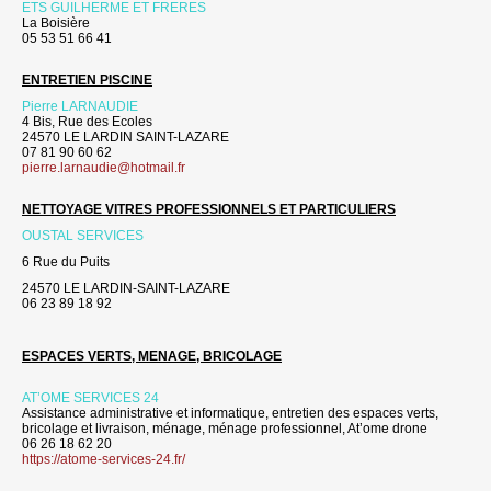
ETS GUILHERME ET FRERES
La Boisière
05 53 51 66 41
ENTRETIEN PISCINE
Pierre LARNAUDIE
4 Bis, Rue des Ecoles
24570 LE LARDIN SAINT-LAZARE
07 81 90 60 62
pierre.larnaudie@hotmail.fr
NETTOYAGE VITRES PROFESSIONNELS ET PARTICULIERS
OUSTAL SERVICES
6 Rue du Puits
24570 LE LARDIN-SAINT-LAZARE
06 23 89 18 92
ESPACES VERTS, MENAGE, BRICOLAGE
AT’OME SERVICES 24
Assistance administrative et informatique, entretien des espaces verts,
bricolage et livraison, ménage, ménage professionnel, At’ome drone
06 26 18 62 20
https://atome-services-24.fr/